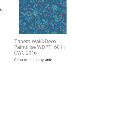
,
Tapeta Wall&Deco
Tapeta Wall&Deco Fleur
Paintillise WDPT1601 |
des amériques
CWC 2016
WDFA1601 | CWC 2016
Cena od: na zapytanie
Cena od: na zapytanie