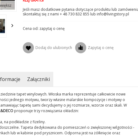
KLEJ GRATIS!
większ
Jeśli masz dodatkowe pytania dotyczące produktu lub zamówienia
skontaktuj się z nami + 48 730 832 855 lub info@livingstory.pl
Cena od: zapytaj o cenę
Dodaj do ulubionych
Zapytaj o cenę
formacje
Załączniki
ziedzinie tapet winylowych. Włoska marka reprezentuje całkowicie nowe
lności jednego motywu, tworzy własne malarskie kompozycje i motywy o
amawiając tapetę sami decydujemy o jej rozmiarze, wzorze oraz skali. W
L&DECO
proponuje trzy rozwiązania okładzin:
 na podkładzie z fizeliny.
doszczelne. Tapeta dedykowana do pomieszczeń o zwiększonej wilgotności -
ach lub w kabinie pod prysznicem. Odporna jest na żółknięcie oraz