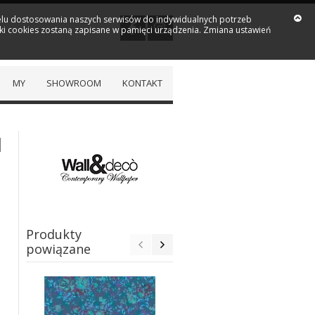
 celu dostosowania naszych serwisów do indywidualnych potrzeb
iki cookies zostaną zapisane w pamięci urządzenia. Zmiana ustawień
MY
SHOWROOM
KONTAKT
|
Produkty
powiązane