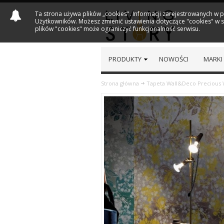
Ta strona używa plików „cookies". Informacji zarejestrowanych w 
Użytkowników. Możesz zmienić ustawienia dotyczące "cookies" w sw
plików "cookies" może ograniczyć funkcjonalność serwisu.
PRODUKTY
NOWOŚCI
MARKI
Strona główna
Tapeta Wall&Deco Precious
Previous
Next