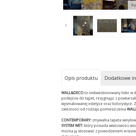
Po
t
Opis produktu
Dodatkowe in
WALL&DECO
to niekwestionowany lider w d
podejście do tapet, rezygnując z powtarza
wysmakowanej estetyce oraz kolorystyce. Z
zależności od rodzaju pomieszczenia
WAL
CONTEMPORARY:
zmywalna tapeta winylowa,
SYSTEM WET:
który posiada właściwości wo
można ją stosować z powodzeniem w łazienk