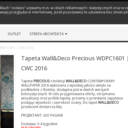
plikach "cookies" używamy m.in. w celach reklamowych i statystycznych oraz w
ojej przeglądarce internetowej. Jeżeli pozostawisz te ustawienia bez zmian pl
OUTLET
STREFA ARCHITEKTA
 WDPC1601 | CWC 2016
Tapeta Wall&Deco Precious WDPC1601 
CWC 2016
Tapeta
PRECIOUS
z kolekcji
WALL&DECO
CONTEMPORARY
WALLPAPER 2016 wykonana z wysokiej jakości winylu na
podkładzie z flizeliny, dostępna jest w dwóch wersjach
kolorystycznych. W celu przygotowania oferty, otrzymania
wizualizacji oraz próbki tapety, prosimy o przesłanie zapytania
podając wysokość i szerokość ściany. Do tapet
WALL&DECO
producent dostarcza klej.
PROJEKTANT: GIO PAGANI
Dostawa: 3-4 tygodnie