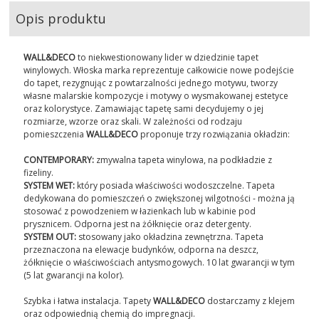
Opis produktu
WALL&DECO
to niekwestionowany lider w dziedzinie tapet
winylowych. Włoska marka reprezentuje całkowicie nowe podejście
do tapet, rezygnując z powtarzalności jednego motywu, tworzy
własne malarskie kompozycje i motywy o wysmakowanej estetyce
oraz kolorystyce. Zamawiając tapetę sami decydujemy o jej
rozmiarze, wzorze oraz skali. W zależności od rodzaju
pomieszczenia
WALL&DECO
proponuje trzy rozwiązania okładzin:
CONTEMPORARY:
zmywalna tapeta winylowa, na podkładzie z
fizeliny.
SYSTEM WET:
który posiada właściwości wodoszczelne. Tapeta
dedykowana do pomieszczeń o zwiększonej wilgotności - można ją
stosować z powodzeniem w łazienkach lub w kabinie pod
prysznicem. Odporna jest na żółknięcie oraz detergenty.
SYSTEM OUT:
stosowany jako okładzina zewnętrzna. Tapeta
przeznaczona na elewacje budynków, odporna na deszcz,
żółknięcie o właściwościach antysmogowych. 10 lat gwarancji w tym
(5 lat gwarancji na kolor).
Szybka i łatwa instalacja. Tapety
WALL&DECO
dostarczamy z klejem
oraz odpowiednią chemią do impregnacji.