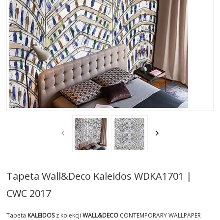
AKTUALNOSCI
STREFA-PROJEKTANTA
REALIZACJE
INSPIRACJE
KONTAKT
SHOWROOM
MY
Tapeta Wall&Deco Kaleidos WDKA1701 |
CWC 2017
Tapeta
KALEIDOS
z kolekcji
WALL&DECO
CONTEMPORARY WALLPAPER