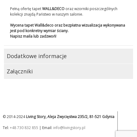
Pełną ofertę tapet
WALL&DECO
oraz wzorniki poszczególnych
kolekcji znajdą Państwo w naszym salonie.
Wycena tapet Wall&deco oraz bezpłatna wizualizacja wykonywana
jest pod konkretny wymiar ściany.
Napisz maila lub zadzwoń!
Dodatkowe informacje
Załączniki
© 2014-2024
Living Story, Aleja Zwycięstwa 235/2, 81-521 Gdynia
Tel:
+48 730 832 855
| Email:
info@livingstory.pl