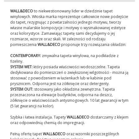
WALL&DECO
to niekwestionowany lider w dziedzinie tapet
winylowych. Włoska marka reprezentuje całkowicie nowe podejście
do tapet, rezygnując z powtarzalności jednego motywu, tworzy
własne malarskie kompozycje i motywy o wysmakowanej estetyce
oraz kolorystyce. Zamawiając tapetę sami decydujemy o jej
rozmiarze, wzorze oraz skali. W zależności od rodzaju
pomieszczenia
WALL&DECO
proponuje trzy rozwiązania okładzin:
CONTEMPORARY:
zmywalna tapeta winylowa, na podkładzie z
fizeliny.
SYSTEM WET:
który posiada właściwości wodoszczelne. Tapeta
dedykowana do pomieszczeń o zwiększonej wilgotności - można ją
stosować z powodzeniem w łazienkach lub w kabinie pod
prysznicem. Odporna jest na żółknięcie oraz detergenty.
SYSTEM OUT:
stosowany jako okładzina zewnętrzna. Tapeta
przeznaczona na elewacje budynków, odporna na deszcz,
żółknięcie o właściwościach antysmogowych. 10 lat gwarancji w tym
(5 lat gwarancji na kolor).
Szybka i łatwa instalacja. Tapety
WALL&DECO
dostarczamy z klejem
oraz odpowiednią chemią do impregnacji.
Pełną ofertę tapet
WALL&DECO
oraz wzorniki poszczególnych