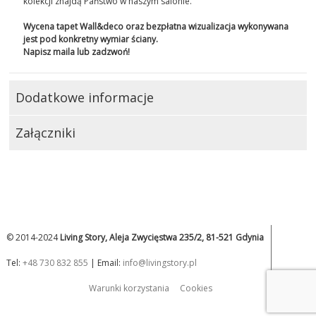
kolekcji znajdą Państwo w naszym salonie.
Wycena tapet Wall&deco oraz bezpłatna wizualizacja wykonywana
jest pod konkretny wymiar ściany.
Napisz maila lub zadzwoń!
Dodatkowe informacje
Załączniki
© 2014-2024
Living Story, Aleja Zwycięstwa 235/2, 81-521 Gdynia
Tel:
+48 730 832 855
| Email:
info@livingstory.pl
Warunki korzystania
Cookies