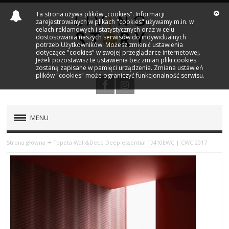
Ta strona używa plików „cookies". Informacji
zarejestrowanych w plikach "cookies" używamy m.in. w
celach reklamowych i statystycznych oraz w celu
dostosowania naszych serwisów do indywidualnych
potrzeb Użytkowników. Możesz zmienić ustawienia
dotyczące "cookies" w swojej przeglądarce internetowej.
Jeżeli pozostawisz te ustawienia bez zmian pliki cookies
zostaną zapisane w pamięci urządzenia. Zmiana ustawień
plików "cookies" może ograniczyć funkcjonalność serwisu.
MENU
PRODUKTY
Strona główna
Tapeta Wall&Deco Deep essential 17410EWC | CWC 2017
NOWOŚCI
MARKI
OUTLET