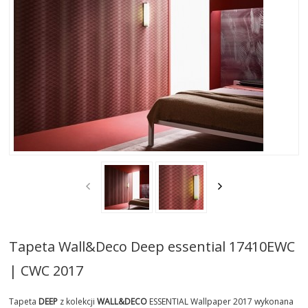
AKTUALNOSCI
STREFA-PROJEKTANTA
REALIZACJE
INSPIRACJE
KONTAKT
SHOWROOM
MY
Tapeta Wall&Deco Deep essential 17410EWC
| CWC 2017
Tapeta
DEEP
z kolekcji
WALL&DECO
ESSENTIAL Wallpaper 2017 wykonana