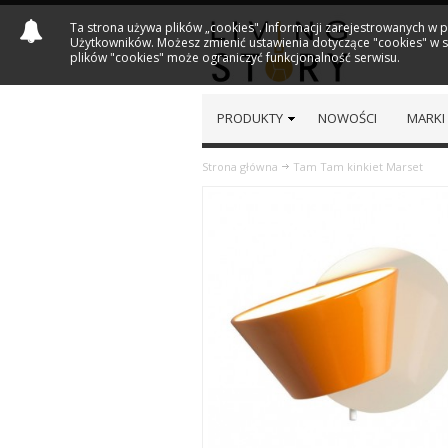
Ta strona używa plików „cookies". Informacji zarejestrowanych w 
Użytkowników. Możesz zmienić ustawienia dotyczące "cookies" w sw
plików "cookies" może ograniczyć funkcjonalność serwisu.
PRODUKTY
NOWOŚCI
MARKI
Strona główna
Tam Tam kinkiet Marset
Previous
Next