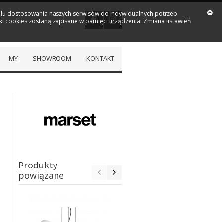
 celu dostosowania naszych serwisów do indywidualnych potrzeb
iki cookies zostaną zapisane w pamięci urządzenia. Zmiana ustawień
MY
SHOWROOM
KONTAKT
.
h
Produkty
powiązane