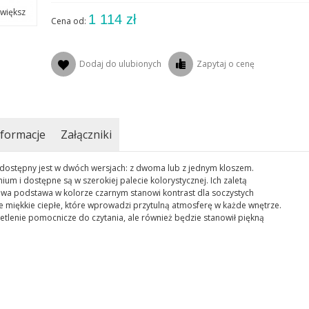
większ
1 114 zł
Cena od:
Dodaj do ulubionych
Zapytaj o cenę
formacje
Załączniki
 dostępny jest w dwóch wersjach: z dwoma lub z jednym kloszem.
um i dostępne są w szerokiej palecie kolorystycznej. Ich zaletą
lowa podstawa w kolorze czarnym stanowi kontrast dla soczystych
e miękkie ciepłe, które wprowadzi przytulną atmosferę w każde wnętrze.
tlenie pomocnicze do czytania, ale również będzie stanowił piękną