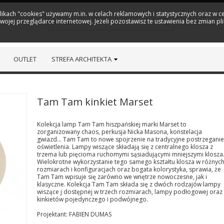
plikach "cookies" używamy m.in. w celach reklamowych i statystycznych oraz w
ojej przeglądarce internetowej. Jeżeli pozostawisz te ustawienia bez zmian pl
OUTLET
STREFA ARCHITEKTA
Tam Tam kinkiet Marset
Kolekcja lamp Tam Tam hiszpańskiej marki Marset to
zorganizowany chaos, perkusja Nicka Masona, konstelacja
gwiazd... Tam Tam to nowe spojrzenie na tradycyjne postrzeganie
oświetlenia. Lampy wiszące składają się z centralnego klosza z
trzema lub pięcioma ruchomymi sąsiadującymi mniejszymi klosza
Wielokrotne wykorzystanie tego samego kształtu klosza w różnyc
rozmiarach i konfiguracjach oraz bogata kolorystyka, sprawia, że
Tam Tam wpisuje się zarówno we wnętrze nowoczesne, jak i
klasyczne. Kolekcja Tam Tam składa się z dwóch rodzajów lampy
wiszące j dostępnej w trzech rozmiarach, lampy podłogowej oraz
kinkietów pojedynczego i podwójnego.
Projektant: FABIEN DUMAS