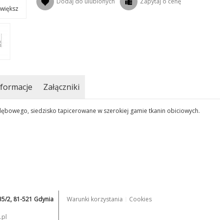
Dodaj do ulubionych
Zapytaj o cenę
większ
formacje
Załączniki
bowego, siedzisko tapicerowane w szerokiej gamie tkanin obiciowych.
235/2, 81-521 Gdynia
Warunki korzystania
Cookies
.pl