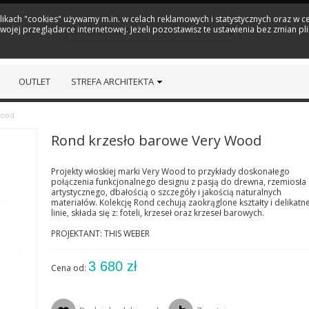
plikach "cookies" używamy m.in. w celach reklamowych i statystycznych oraz w
ojej przeglądarce internetowej. Jeżeli pozostawisz te ustawienia bez zmian pl
OUTLET
STREFA ARCHITEKTA
Wood
Rond krzesło barowe Very Wood
Projekty włoskiej marki Very Wood to przykłady doskonałego
połączenia funkcjonalnego designu z pasją do drewna, rzemiosła
artystycznego, dbałością o szczegóły i jakością naturalnych
materiałów. Kolekcję Rond cechują zaokrąglone kształty i delikatn
linie, składa się z: foteli, krzeseł oraz krzeseł barowych.
PROJEKTANT: THIS WEBER
3 680 zł
Cena od: