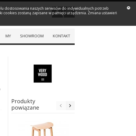
 celu dostosowania naszych serwisów do indywidualnych potrzeb
iki cookies zostaną zapisane w pamięci urządzenia. Zmiana ustawień
MY
SHOWROOM
KONTAKT
e
Produkty
powiązane