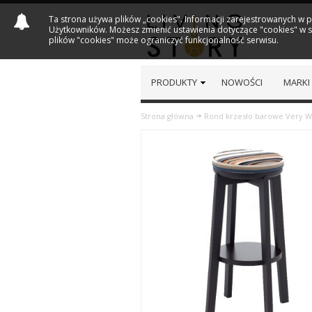
Ta strona używa plików „cookies". Informacji zarejestrowanych w 
Użytkowników. Możesz zmienić ustawienia dotyczące "cookies" w sw
plików "cookies" może ograniczyć funkcjonalność serwisu.
PRODUKTY
NOWOŚCI
MARKI
Strona główna
Rond krzesło barowe Very 
Previous
Next