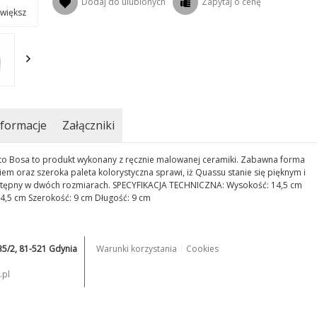
Dodaj do ulubionych
Zapytaj o cenę
większ
formacje
Załączniki
to Bosa to produkt wykonany z ręcznie malowanej ceramiki. Zabawna forma
m oraz szeroka paleta kolorystyczna sprawi, iż Quassu stanie się pięknym i
ostępny w dwóch rozmiarach. SPECYFIKACJA TECHNICZNA: Wysokość: 14,5 cm
4,5 cm Szerokość: 9 cm Długość: 9 cm
235/2, 81-521 Gdynia
Warunki korzystania
Cookies
.pl