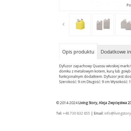
Po
t
Opis produktu
Dodatkowe in
Dyfuzor zapachowy Quassu włoskiej marki 
domku z metalowym kotem, kurą lub gołębie
funkcjonalnym dodatkiem. Dyfuzor jest d
Szerokość: 9 cm Długość: 9 cm Wysokość: 1
© 2014-2024
Living Story, Aleja Zwycięstwa 
Tel:
+48 730 832 855
| Email:
info@livingstory