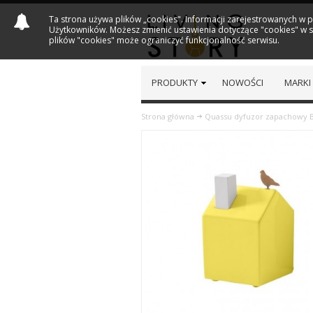
Ta strona używa plików „cookies". Informacji zarejestrowanych w 
Użytkowników. Możesz zmienić ustawienia dotyczące "cookies" w sw
plików "cookies" może ograniczyć funkcjonalność serwisu.
PRODUKTY
NOWOŚCI
MARKI
Strona główna
Quassu dyfuzor zapachowy 
Previous
Next