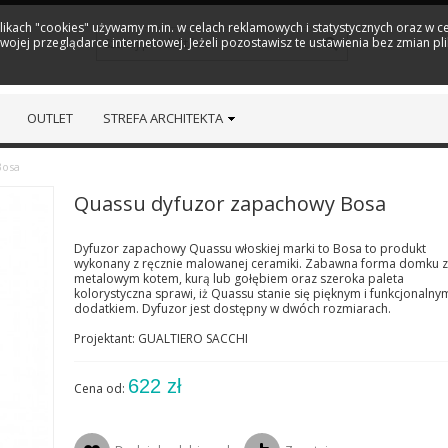
plikach "cookies" używamy m.in. w celach reklamowych i statystycznych oraz w
ojej przeglądarce internetowej. Jeżeli pozostawisz te ustawienia bez zmian pl
OUTLET
STREFA ARCHITEKTA
Bosa
Quassu dyfuzor zapachowy Bosa
Dyfuzor zapachowy Quassu włoskiej marki to Bosa to produkt
wykonany z ręcznie malowanej ceramiki. Zabawna forma domku z
metalowym kotem, kurą lub gołębiem oraz szeroka paleta
kolorystyczna sprawi, iż Quassu stanie się pięknym i funkcjonalny
dodatkiem. Dyfuzor jest dostępny w dwóch rozmiarach.
Projektant: GUALTIERO SACCHI
622 zł
Cena od: