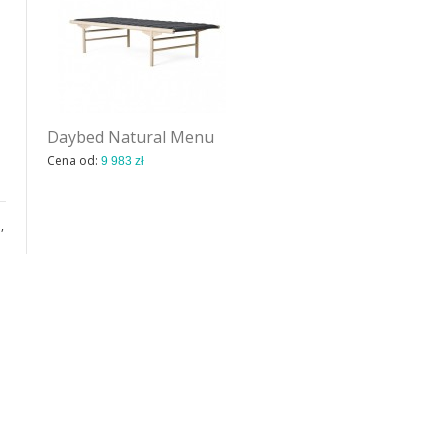
Daybed Natural Menu
Mammoth sofa Norr 11
Cena od:
Cena od:
9 983 zł
15 221 zł
,