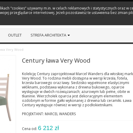
plikach "cookies" używamy m.in. w celach reklamowych i statystycznych oraz w
ojej przeglądarce internetowej. Jeżeli pozostawisz te ustawienia bez zmian pl
OUTLET
STREFA ARCHITEKTA
ława Very Wood
Century ława Very Wood
Kolekcję Century zaprojektował Marcel Wanders dla włoskiej mark
Very Wood. To rodzina mebli dostępna w wersji krzesła, fotela,
krzesła barowego oraz ławy. Siedzisko wypełnione elastycznymi
włóknami, podstawa wykonana z drewna bukowego, oparcie
występuje w dwóch rozwiązaniach; ażurowym lub pełne, obite w
tkaninie. Wierzchołek oparcia jest dekoracyjnym elementem
ozdobnym w formie gałki wykonanej z drewna lub ceramiki. Ława
Century występuje również w wersji z podłokietnikami.
PROJEKTANT: MARCEL WANDERS
6 212 zł
Cena od: