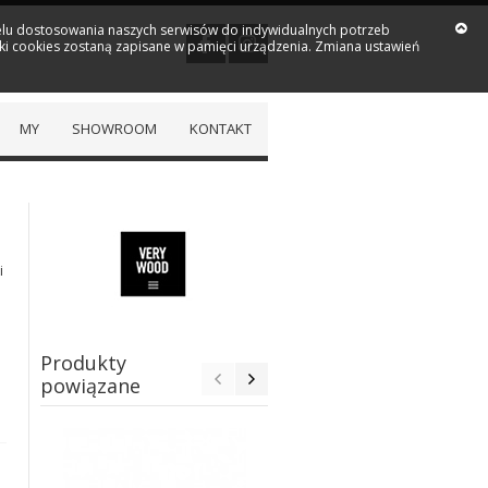
 celu dostosowania naszych serwisów do indywidualnych potrzeb
iki cookies zostaną zapisane w pamięci urządzenia. Zmiana ustawień
MY
SHOWROOM
KONTAKT
i
Produkty
powiązane