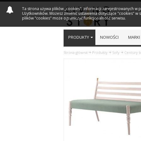
Ta strona używa plików „cookies". Informacji zarejestrowanych w 
Użytkowników. Możesz zmienić ustawienia dotyczące "cookies" w sw
plików "cookies" może ograniczyć funkcjonalność serwisu.
PRODUKTY
NOWOŚCI
MARKI
Strona główna
Produkty
Sofy
Century 
Previous
Next