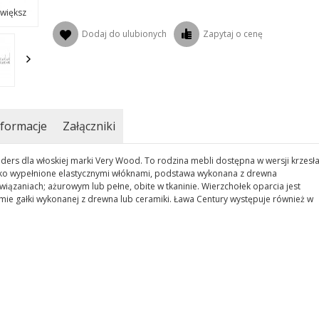
większ
Dodaj do ulubionych
Zapytaj o cenę
formacje
Załączniki
ders dla włoskiej marki Very Wood. To rodzina mebli dostępna w wersji krzesła
isko wypełnione elastycznymi włóknami, podstawa wykonana z drewna
ązaniach; ażurowym lub pełne, obite w tkaninie. Wierzchołek oparcia jest
 gałki wykonanej z drewna lub ceramiki. Ława Century występuje również w