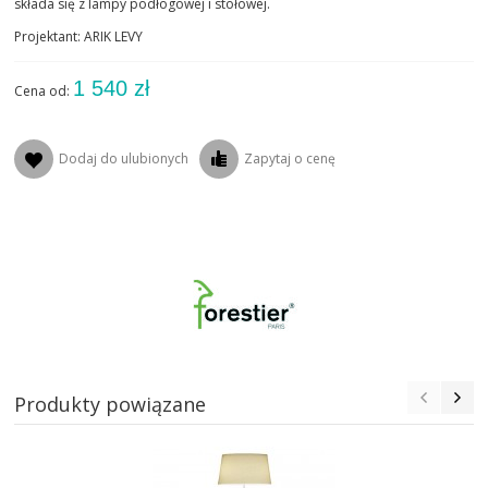
składa się z lampy podłogowej i stołowej.
STOŁY
Projektant: ARIK LEVY
STOLIKI
1 540 zł
Cena od:
TAPETY | TYNKI
Dodaj do ulubionych
Zapytaj o cenę
DODATKI
MEBLE
ŁÓŻKA
OUTDOOR
OKŁADZINY ŚCIENNE
Produkty powiązane
NOWOŚCI
MARKI