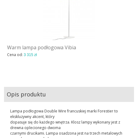
OUTLET
AKTUALNOSCI
STREFA-PROJEKTANTA
Warm lampa podłogowa Vibia
Cena od:
3 315 zł
REALIZACJE
INSPIRACJE
KONTAKT
Opis produktu
SHOWROOM
Lampa podłogowa Double Wire francuskiej marki Forestier to
MY
ekskluzywny akcent, który
dopasuje się do każdego wnętrza. Klosz lampy wykonany jest z
drewna oplecionego dwoma
czarnymi drucikami. Lampa osadzona jest na trzech metalowych