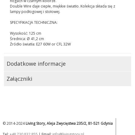
nogach w czarnym kolorze.
Double Wire daje ciepłe, miękkie światło. Kolekcja składa się z
lampy podłogowej i stołowej.
SPECYFIKACJA TECHNICZNA:
Wysokość: 125 cm
Średnica: Ø 41,2 cm
Źródło światła: E27 60W or CFL 32W
Dodatkowe informacje
Załączniki
© 2014-2024
Living Story, Aleja Zwycięstwa 235/2, 81-521 Gdynia
Tel:
+48 730 832 855
| Email:
info@livingstory.pl