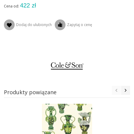
NOWOŚCI
422 zł
Cena od:
MARKI
Dodaj do ulubionych
Zapytaj o cenę
OUTLET
AKTUALNOSCI
STREFA-PROJEKTANTA
REALIZACJE
INSPIRACJE
Produkty powiązane
KONTAKT
SHOWROOM
MY