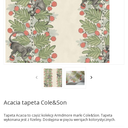
SOFY
STOŁY
STOLIKI
TAPETY | TYNKI
DODATKI
MEBLE
ŁÓŻKA
Acacia tapeta Cole&Son
OUTDOOR
Tapeta Acacia to część kolekcji Armdmore marki Cole&Son. Tapeta
OKŁADZINY ŚCIENNE
wykonana jest z fizeliny. Dostępna w pięciu wersjach kolorystycznych.