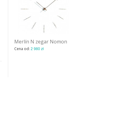
Merlín N zegar Nomon
Mini Merlín T zegar
Nomon
Cena od:
2 980 zł
Cena od:
3 210 zł