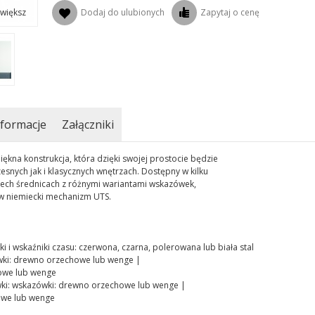
Dodaj do ulubionych
Zapytaj o cenę
większ
formacje
Załączniki
ękna konstrukcja, która dzięki swojej prostocie będzie
ych jak i klasycznych wnętrzach. Dostępny w kilku
zech średnicach z różnymi wariantami wskazówek,
w niemiecki mechanizm UTS.
 i wskaźniki czasu: czerwona, czarna, polerowana lub biała stal
wki: drewno orzechowe lub wenge |
owe lub wenge
ki: wskazówki: drewno orzechowe lub wenge |
owe lub wenge