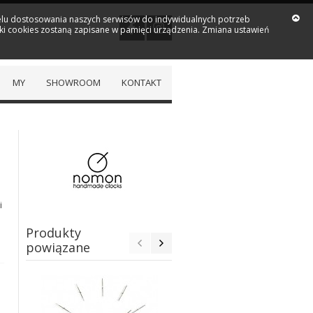
 celu dostosowania naszych serwisów do indywidualnych potrzeb
iki cookies zostaną zapisane w pamięci urządzenia. Zmiana ustawień
MY
SHOWROOM
KONTAKT
i
Produkty
powiązane