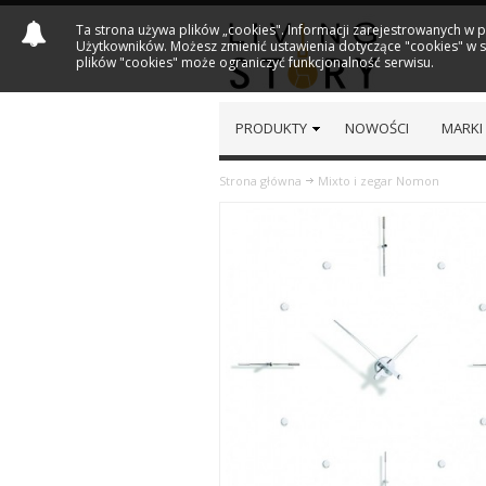
Ta strona używa plików „cookies". Informacji zarejestrowanych w 
Użytkowników. Możesz zmienić ustawienia dotyczące "cookies" w sw
plików "cookies" może ograniczyć funkcjonalność serwisu.
PRODUKTY
NOWOŚCI
MARKI
Strona główna
Mixto i zegar Nomon
Previous
Next