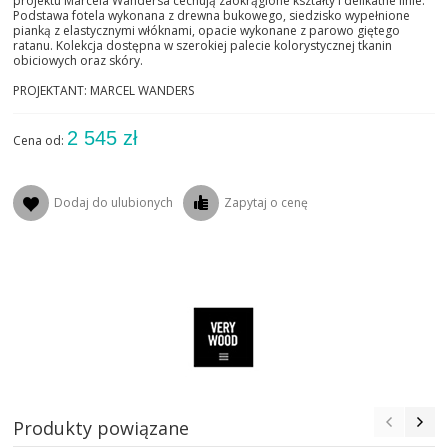
projektu Marcela Wandersa cechują zaokrąglone kształty i delikatne linie.
Podstawa fotela wykonana z drewna bukowego, siedzisko wypełnione
pianką z elastycznymi włóknami, opacie wykonane z parowo giętego
ratanu. Kolekcja dostępna w szerokiej palecie kolorystycznej tkanin
obiciowych oraz skóry.
PROJEKTANT: MARCEL WANDERS
2 545 zł
Cena od:
Dodaj do ulubionych
Zapytaj o cenę
Produkty powiązane