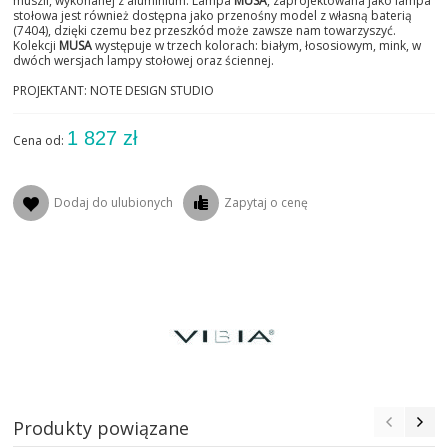
muszli, wykonanej z aluminium. Lampa
MUSA
, zaprojektowana jako lampa
stołowa jest również dostępna jako przenośny model z własną baterią
(7404), dzięki czemu bez przeszkód może zawsze nam towarzyszyć.
Kolekcji
MUSA
występuje w trzech kolorach: białym, łososiowym, mink, w
dwóch wersjach lampy stołowej oraz ściennej.
PROJEKTANT: NOTE DESIGN STUDIO
1 827 zł
Cena od:
Dodaj do ulubionych
Zapytaj o cenę
Produkty powiązane