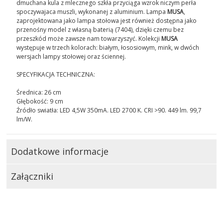
dmuchana kula z mlecznego szkła przyciąga wzrok niczym perła
spoczywajaca muszli, wykonanej z aluminium. Lampa
MUSA
,
zaprojektowana jako lampa stołowa jest również dostępna jako
przenośny model z własną baterią (7404), dzięki czemu bez
przeszkód może zawsze nam towarzyszyć. Kolekcji
MUSA
występuje w trzech kolorach: białym, łososiowym, mink, w dwóch
wersjach lampy stołowej oraz ściennej.
SPECYFIKACJA TECHNICZNA:
Średnica: 26 cm
Głębokość: 9 cm
Źródło swiatła: LED 4,5W 350mA. LED 2700 K. CRI >90. 449 lm. 99,7
lm/W.
Dodatkowe informacje
Załączniki