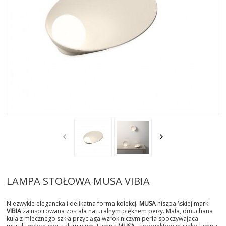
AKTUALNOSCI
STREFA-PROJEKTANTA
REALIZACJE
INSPIRACJE
KONTAKT
SHOWROOM
MY
LAMPA STOŁOWA MUSA VIBIA
Niezwykle elegancka i delikatna forma kolekcji
MUSA
hiszpańskiej marki
VIBIA
zainspirowana została naturalnym pięknem perły. Mała, dmuchana
kula z mlecznego szkła przyciąga wzrok niczym perła spoczywajaca