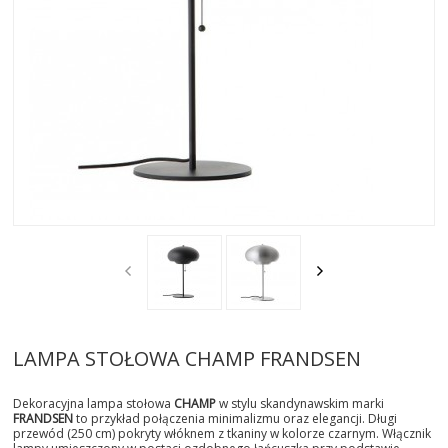
AKTUALNOSCI
STREFA-PROJEKTANTA
REALIZACJE
INSPIRACJE
KONTAKT
SHOWROOM
MY
LAMPA STOŁOWA CHAMP FRANDSEN
Dekoracyjna lampa stołowa
CHAMP
w stylu skandynawskim marki
FRANDSEN
to przykład połączenia minimalizmu oraz elegancji. Długi
przewód (250 cm) pokryty włóknem z tkaniny w kolorze czarnym. Włącznik