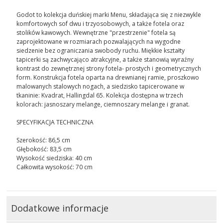
Godot to kolekcja duńskiej marki Menu, składająca się z niezwykle
komfortowych sof dwu i trzyosobowych, a także fotela oraz
stolików kawowych. Wewnętrzne "przestrzenie" fotela są
zaprojektowane w rozmiarach pozwalających na wygodne
siedzenie bez ograniczania swobody ruchu. Miękkie kształty
tapicerki są zachwycająco atrakcyjne, a także stanowią wyraźny
kontrast do zewnętrznej strony fotela- prostych i geometrycznych
form. Konstrukcja fotela oparta na drewnianej ramie, proszkowo
malowanych stalowych nogach, a siedzisko tapicerowane w
tkaninie: Kvadrat, Hallingdal 65. Kolekcja dostępna w trzech
kolorach: jasnoszary melange, ciemnoszary melange i granat.
SPECYFIKACJA TECHNICZNA
Szerokość: 86,5 cm
Głębokość: 83,5 cm
Wysokość siedziska: 40 cm
Całkowita wysokość: 70 cm
Dodatkowe informacje