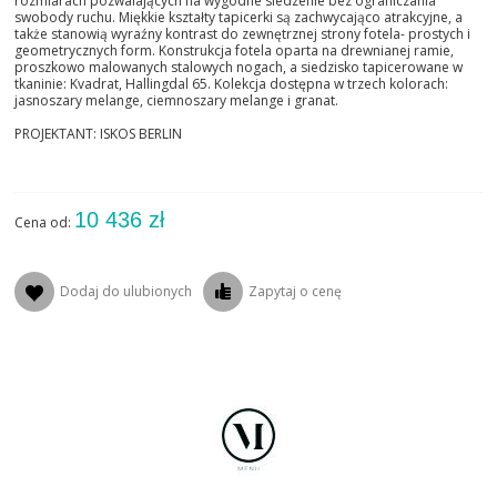
rozmiarach pozwalających na wygodne siedzenie bez ograniczania
swobody ruchu. Miękkie kształty tapicerki są zachwycająco atrakcyjne, a
także stanowią wyraźny kontrast do zewnętrznej strony fotela- prostych i
geometrycznych form. Konstrukcja fotela oparta na drewnianej ramie,
proszkowo malowanych stalowych nogach, a siedzisko tapicerowane w
tkaninie: Kvadrat, Hallingdal 65. Kolekcja dostępna w trzech kolorach:
jasnoszary melange, ciemnoszary melange i granat.
PROJEKTANT: ISKOS BERLIN
10 436 zł
Cena od:
Dodaj do ulubionych
Zapytaj o cenę