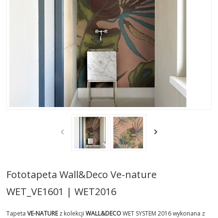
AKTUALNOSCI
STREFA-PROJEKTANTA
REALIZACJE
INSPIRACJE
KONTAKT
SHOWROOM
MY
Fototapeta Wall&Deco Ve-nature
WET_VE1601 | WET2016
Tapeta
VE-NATURE
z kolekcji
WALL&DECO
WET SYSTEM 2016 wykonana z