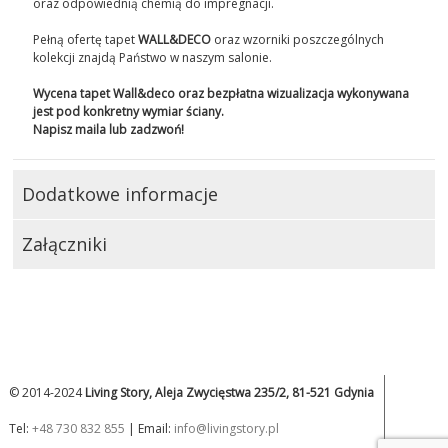
oraz odpowiednią chemią do impregnacji.
Pełną ofertę tapet
WALL&DECO
oraz wzorniki poszczególnych
kolekcji znajdą Państwo w naszym salonie.
Wycena tapet Wall&deco oraz bezpłatna wizualizacja wykonywana
jest pod konkretny wymiar ściany.
Napisz maila lub zadzwoń!
Dodatkowe informacje
Załączniki
© 2014-2024
Living Story, Aleja Zwycięstwa 235/2, 81-521 Gdynia
Tel:
+48 730 832 855
| Email:
info@livingstory.pl