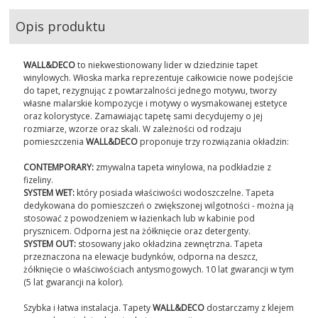
Opis produktu
WALL&DECO
to niekwestionowany lider w dziedzinie tapet
winylowych. Włoska marka reprezentuje całkowicie nowe podejście
do tapet, rezygnując z powtarzalności jednego motywu, tworzy
własne malarskie kompozycje i motywy o wysmakowanej estetyce
oraz kolorystyce. Zamawiając tapetę sami decydujemy o jej
rozmiarze, wzorze oraz skali. W zależności od rodzaju
pomieszczenia
WALL&DECO
proponuje trzy rozwiązania okładzin:
CONTEMPORARY:
zmywalna tapeta winylowa, na podkładzie z
fizeliny.
SYSTEM WET:
który posiada właściwości wodoszczelne. Tapeta
dedykowana do pomieszczeń o zwiększonej wilgotności - można ją
stosować z powodzeniem w łazienkach lub w kabinie pod
prysznicem. Odporna jest na żółknięcie oraz detergenty.
SYSTEM OUT:
stosowany jako okładzina zewnętrzna. Tapeta
przeznaczona na elewacje budynków, odporna na deszcz,
żółknięcie o właściwościach antysmogowych. 10 lat gwarancji w tym
(5 lat gwarancji na kolor).
Szybka i łatwa instalacja. Tapety
WALL&DECO
dostarczamy z klejem