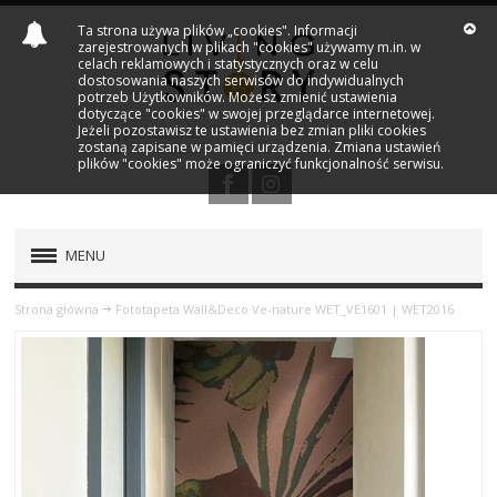
Ta strona używa plików „cookies". Informacji
zarejestrowanych w plikach "cookies" używamy m.in. w
celach reklamowych i statystycznych oraz w celu
dostosowania naszych serwisów do indywidualnych
potrzeb Użytkowników. Możesz zmienić ustawienia
dotyczące "cookies" w swojej przeglądarce internetowej.
Jeżeli pozostawisz te ustawienia bez zmian pliki cookies
zostaną zapisane w pamięci urządzenia. Zmiana ustawień
plików "cookies" może ograniczyć funkcjonalność serwisu.
MENU
PRODUKTY
Strona główna
Fototapeta Wall&Deco Ve-nature WET_VE1601 | WET2016
NOWOŚCI
MARKI
OUTLET