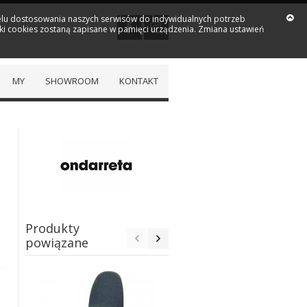
 celu dostosowania naszych serwisów do indywidualnych potrzeb
iki cookies zostaną zapisane w pamięci urządzenia. Zmiana ustawień
MY
SHOWROOM
KONTAKT
Produkty
powiązane