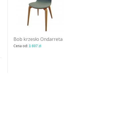
Bob krzesło Ondarreta
Bob 65 hoker Ondarreta
Cena od:
Cena od:
1 697 zł
1 914 zł