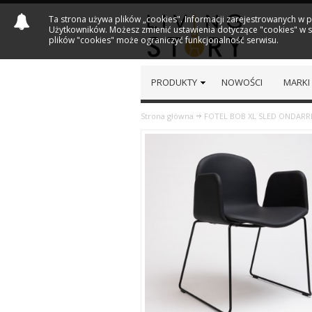
Ta strona używa plików „cookies". Informacji zarejestrowanych w 
Użytkowników. Możesz zmienić ustawienia dotyczące "cookies" w sw
plików "cookies" może ograniczyć funkcjonalność serwisu.
PRODUKTY
NOWOŚCI
MARKI
Strona główna
FOTEL BOB XL SLED ONDARR
Previous
Next