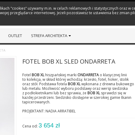
plikach "cookies" używamy m.in. w celach reklamowych i statystycznych oraz w
ojej przeglądarce internetowej. Jeżeli pozostawisz te ustawienia bez zmian pl
OUTLET
STREFA ARCHITEKTA
ETA
FOTEL BOB XL SLED ONDARRETA
Fotel
BOB XL
hiszpańskiej marki
ONDARRETA
o klasycznej linii
to kolekcja, w skład której wchodzą: krzesło, fotel, hoker, stolik
oraz stół. Podstawa fotela
BOB XL
wykonana z drewna bukowego
lub metalu. Możliwość wyboru podstawy oraz wersji siedziska
z podłokietnikami lub bez sprawia, że
BOB XL
sprawdzi się w
każdej przestrzeni. Siedzisko dostępne w szerokiej gamie tkanin
tapicerowanych.
PROJEKTANT: NADIA ARRATIBEL
3 654 zł
Cena od: