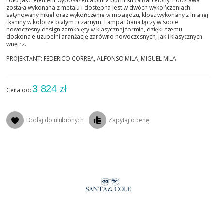
roku jako element wyposażenia biura burmistrza Barcelony. Podstawa
została wykonana z metalu i dostępna jest w dwóch wykończeniach:
satynowany nikiel oraz wykończenie w mosiądzu, klosz wykonany z lnianej
tkaniny w kolorze białym i czarnym. Lampa Diana łączy w sobie
nowoczesny design zamknięty w klasycznej formie, dzięki czemu
doskonale uzupełni aranżację zarówno nowoczesnych, jak i klasycznych
wnętrz.
PROJEKTANT: FEDERICO CORREA, ALFONSO MILA, MIGUEL MILA
3 824 zł
Cena od:
Dodaj do ulubionych
Zapytaj o cenę