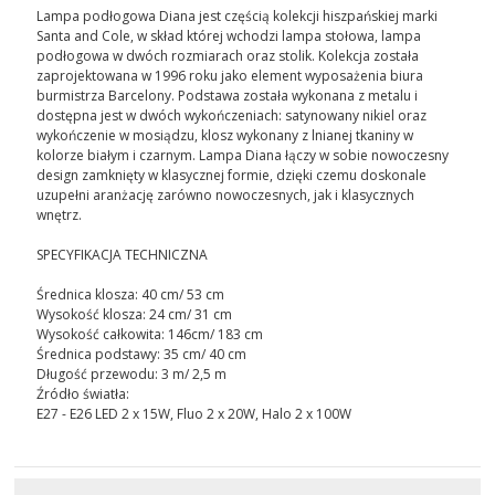
Lampa podłogowa Diana jest częścią kolekcji hiszpańskiej marki
Santa and Cole, w skład której wchodzi lampa stołowa, lampa
podłogowa w dwóch rozmiarach oraz stolik. Kolekcja została
zaprojektowana w 1996 roku jako element wyposażenia biura
burmistrza Barcelony. Podstawa została wykonana z metalu i
dostępna jest w dwóch wykończeniach: satynowany nikiel oraz
wykończenie w mosiądzu, klosz wykonany z lnianej tkaniny w
kolorze białym i czarnym. Lampa Diana łączy w sobie nowoczesny
design zamknięty w klasycznej formie, dzięki czemu doskonale
uzupełni aranżację zarówno nowoczesnych, jak i klasycznych
wnętrz.
SPECYFIKACJA TECHNICZNA
Średnica klosza: 40 cm/ 53 cm
Wysokość klosza: 24 cm/ 31 cm
Wysokość całkowita: 146cm/ 183 cm
Średnica podstawy: 35 cm/ 40 cm
Długość przewodu: 3 m/ 2,5 m
Źródło światła:
E27 - E26 LED 2 x 15W, Fluo 2 x 20W, Halo 2 x 100W