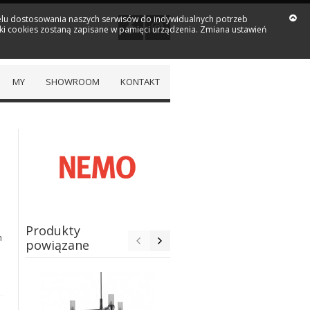
 celu dostosowania naszych serwisów do indywidualnych potrzeb
iki cookies zostaną zapisane w pamięci urządzenia. Zmiana ustawień
MY
SHOWROOM
KONTAKT
Produkty
h
powiązane