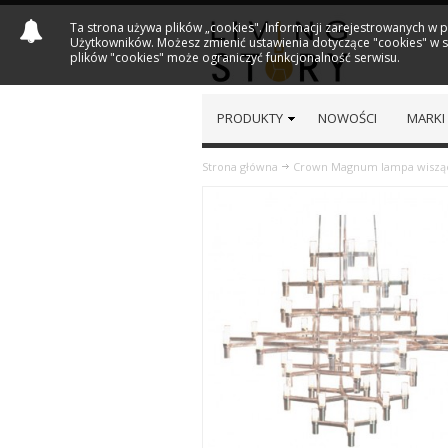
Ta strona używa plików „cookies". Informacji zarejestrowanych w 
Użytkowników. Możesz zmienić ustawienia dotyczące "cookies" w sw
plików "cookies" może ograniczyć funkcjonalność serwisu.
PRODUKTY
NOWOŚCI
MARKI
Strona główna
Crown Magnum lampa wisząc
Previous
Next