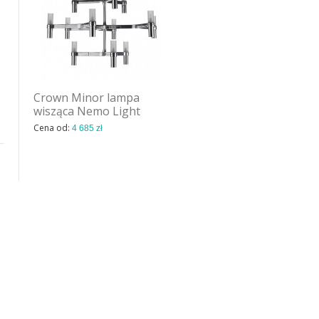
Crown Minor lampa
Crown 4 wall lampa
wisząca Nemo Light
ścienna Nemo Light
Cena od:
Cena od:
4 685 zł
1 714 zł