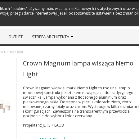
plikach "cookies" używamy m.in. w celach reklamowych i statystycznych oraz w
ojej przeglądarce internetowej. Jeżeli pozostawisz te ustawienia bez zmian pl
OUTLET
STREFA ARCHITEKTA
a Nemo Light
Crown Magnum lampa wisząca Nemo
Light
Crown Magnum włoskiej marki Nemo Light to rodzina lamp o
modułowej konstrukcji, kształtem nawiązująca do tradycyjnego
świecznika. Lampa wykonana z tłoczonego aluminium oraz
piaskowanego szkła. Dostępna w pięciu kolorach: złoto, złoto
malowane, czarny, biały oraz chrom. Występuje w kilku rozmiarac
i konfiguracjach. Zawieszona na transparentnym przewodzie
opcjonalnie do wyboru kolor czerwony.
Projektant: JEHS + LAUB