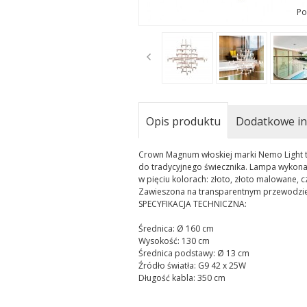
Po
t
Opis produktu
Dodatkowe in
Crown Magnum włoskiej marki Nemo Light t
do tradycyjnego świecznika. Lampa wykona
w pięciu kolorach: złoto, złoto malowane, c
Zawieszona na transparentnym przewodzie
SPECYFIKACJA TECHNICZNA:
Średnica: Ø 160 cm
Wysokość: 130 cm
Średnica podstawy: Ø 13 cm
Źródło światła: G9 42 x 25W
Długość kabla: 350 cm