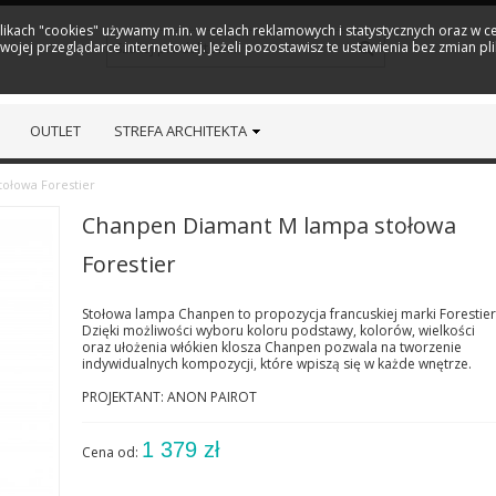
plikach "cookies" używamy m.in. w celach reklamowych i statystycznych oraz w
ojej przeglądarce internetowej. Jeżeli pozostawisz te ustawienia bez zmian pl
OUTLET
STREFA ARCHITEKTA
ołowa Forestier
Chanpen Diamant M lampa stołowa
Forestier
Stołowa lampa Chanpen to propozycja francuskiej marki Forestier
Dzięki możliwości wyboru koloru podstawy, kolorów, wielkości
oraz ułożenia włókien klosza Chanpen pozwala na tworzenie
indywidualnych kompozycji, które wpiszą się w każde wnętrze.
PROJEKTANT: ANON PAIROT
1 379 zł
Cena od: