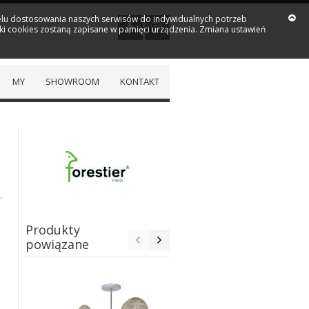
 celu dostosowania naszych serwisów do indywidualnych potrzeb
iki cookies zostaną zapisane w pamięci urządzenia. Zmiana ustawień
MY
SHOWROOM
KONTAKT
.
Produkty
powiązane