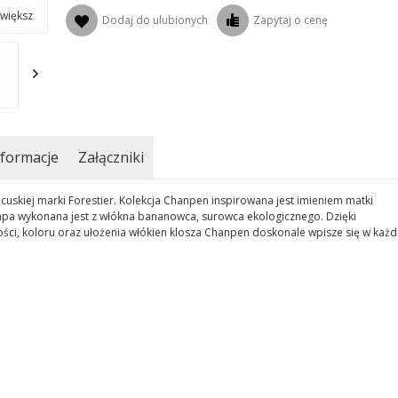
większ
Dodaj do ulubionych
Zapytaj o cenę
formacje
Załączniki
uskiej marki Forestier. Kolekcja Chanpen inspirowana jest imieniem matki
Lampa wykonana jest z włókna bananowca, surowca ekologicznego. Dzięki
ści, koloru oraz ułożenia włókien klosza Chanpen doskonale wpisze się w każd