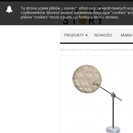
Ta strona używa plików „cookies". Informacji zarejestrowanych w 
Użytkowników. Możesz zmienić ustawienia dotyczące "cookies" w sw
plików "cookies" może ograniczyć funkcjonalność serwisu.
PRODUKTY
NOWOŚCI
MARKI
Strona główna
Chanpen Diamant M lampa st
Previous
Next