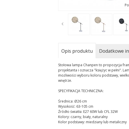
Po
t
Opis produktu
Dodatkowe in
Stołowa lampa Chanpen to propozycja franc
projektanta i oznacza "księżyc w pełni". 
możliwości wyboru koloru podstawy, wielko
wnętrze.
SPECYFIKACJA TECHNICZNA:
Średnica: Ø26 cm
Wysokość: 63-105 cm
Źródło światła: E27 60W lub CFL 32W
Kolory: czarny, biały, naturalny
Kolor podstawy: miedziany lub metaliczny