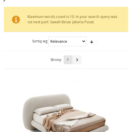
AKTUALNOSCI
Maximum words count is 10. In your search query was
STREFA-PROJEKTANTA
cut next part: Sawah Besar Jakarta Pusat.
REALIZACJE
Sortuj wg
INSPIRACJE
Strony:
1
KONTAKT
SHOWROOM
MY