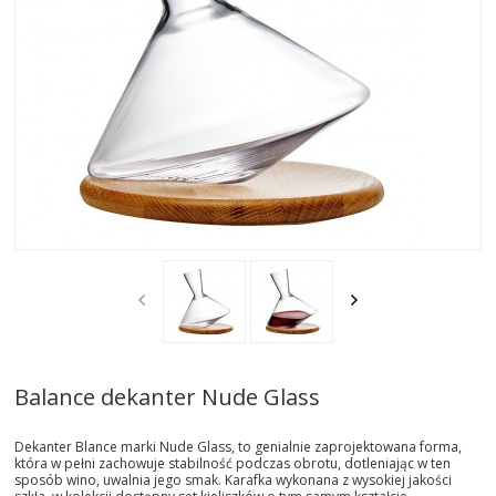
AKTUALNOSCI
STREFA-PROJEKTANTA
REALIZACJE
INSPIRACJE
KONTAKT
SHOWROOM
MY
Balance dekanter Nude Glass
Dekanter Blance marki Nude Glass, to genialnie zaprojektowana forma,
która w pełni zachowuje stabilność podczas obrotu, dotleniając w ten
sposób wino, uwalnia jego smak. Karafka wykonana z wysokiej jakości