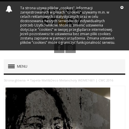
Ta strona używa plików „cookies". Informacji
zarejestrowanych w plikach "cookies" używamy m.in. w
celach reklamowych i statystycznych oraz w celu
dostosowania naszych serwisów do indywidualnych
potrzeb Użytkowników. Możesz zmienić ustawienia
dotyczące "cookies" w swojej przeglądarce internetowej.
Jeżeli pozostawisz te ustawienia bez zmian pliki cookies
zostaną zapisane w pamięci urządzenia. Zmiana ustawień
plików "cookies" może ograniczyć funkcjonalność serwisu.
MENU
PRODUKTY
Strona główna
Tapeta Wall&Deco Melancholy WDME1601 | CWC 2016
NOWOŚCI
MARKI
OUTLET