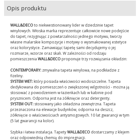
Opis produktu
WALL&DECO
to niekwestionowany lider w dziedzinie tapet
winylowych. Włoska marka reprezentuje całkowicie nowe podejście
do tapet, rezygnując z powtarzalności jednego motywu, tworzy
własne malarskie kompozycje i motywy o wysmakowanej estetyce
oraz kolorystyce. Zamawiając tapetę sami decydujemy o jej
rozmiarze, wzorze oraz skali. W zależności od rodzaju
pomieszczenia
WALL&DECO
proponuje trzy rozwiązania okładzin:
CONTEMPORARY:
zmywalna tapeta winylowa, na podkładzie z
fizeliny.
SYSTEM WET:
który posiada właściwości wodoszczelne. Tapeta
dedykowana do pomieszczeń o zwiększonej wilgotności - można ją
stosować z powodzeniem w łazienkach lub w kabinie pod
prysznicem. Odporna jest na żółknięcie oraz detergenty.
SYSTEM OUT:
stosowany jako okładzina zewnętrzna. Tapeta
przeznaczona na elewacje budynków, odporna na deszcz,
żółknięcie o właściwościach antysmogowych. 10 lat gwarancji w tym
(5 lat gwarancji na kolor).
Szybka i łatwa instalacja. Tapety
WALL&DECO
dostarczamy z klejem
oraz odpowiednią chemią do impregnacji.