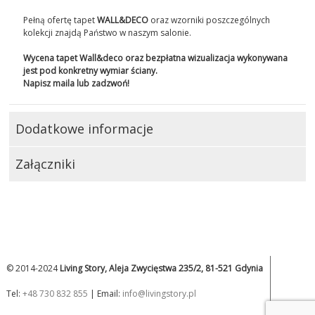
Pełną ofertę tapet
WALL&DECO
oraz wzorniki poszczególnych
kolekcji znajdą Państwo w naszym salonie.
Wycena tapet Wall&deco oraz bezpłatna wizualizacja wykonywana
jest pod konkretny wymiar ściany.
Napisz maila lub zadzwoń!
Dodatkowe informacje
Załączniki
© 2014-2024
Living Story, Aleja Zwycięstwa 235/2, 81-521 Gdynia
Tel:
+48 730 832 855
| Email:
info@livingstory.pl