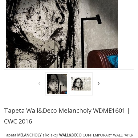
AKTUALNOSCI
STREFA-PROJEKTANTA
REALIZACJE
INSPIRACJE
KONTAKT
SHOWROOM
MY
Tapeta Wall&Deco Melancholy WDME1601 |
CWC 2016
Tapeta
MELANCHOLY
z kolekcji
WALL&DECO
CONTEMPORARY WALLPAPER