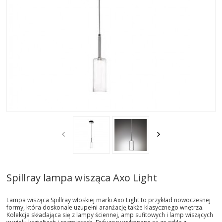
AKTUALNOSCI
STREFA-PROJEKTANTA
REALIZACJE
INSPIRACJE
KONTAKT
SHOWROOM
MY
Spillray lampa wisząca Axo Light
Lampa wisząca Spillray włoskiej marki Axo Light to przykład nowoczesnej
formy, która doskonale uzupełni aranżację także klasycznego wnętrza.
Kolekcja składająca się z lampy ściennej, amp sufitowych i lamp wiszących