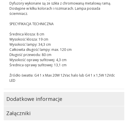
Dyfuzory wykonane są ze szkła z chromowaną metalową ramą.
Dostępne w kilku kolorach i rozmiarach. Lampa posiada
ściemniacz.
SPECYFIKACJA TECHNICZNA
Średnica klosza: 8 cm
Wysokość klosza: 19 cm
Wysokość lampy: 34,3 cm
Całkowita długość lampy: max. 120 cm
Długość przewodu: 80 cm
Wysokość oprawy sufitowej: 4,3 cm
Średnica oprawy sufitowej: 13,1 cm
Źródło światła: G4 1 x Max 20W 12Vac halo lub G4 1 x 1,5W 12Vdc
LED
Dodatkowe informacje
Załączniki