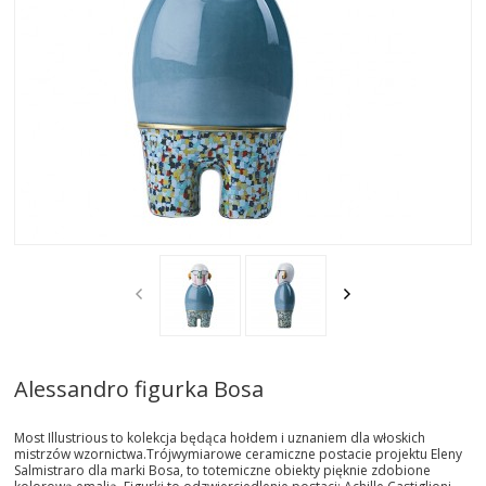
SOFY
STOŁY
STOLIKI
TAPETY | TYNKI
DODATKI
KLAMKI|UCHWYTY FORMANI
CERAMIKA|SZKŁO
Alessandro figurka Bosa
AKC. ŁAZIENKOWE
Most Illustrious to kolekcja będąca hołdem i uznaniem dla włoskich
DYWANY
mistrzów wzornictwa.Trójwymiarowe ceramiczne postacie projektu Eleny
Salmistraro dla marki Bosa, to totemiczne obiekty pięknie zdobione