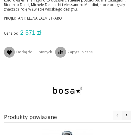
kolorową emalią. Figurki to odzwierciedlenie postaci: Achille Castiglioni,
ZEGARY
Riccardo Dalisi, Michele De Lucchi i Alessandro Mendini, które odegrały
znaczącą rolę w świecie włoskiego designu.
LUSTRA
PROJEKTANT: ELENA SALMISTRARO
POZOSTAŁE
2 571 zł
Cena od:
MEBLE
Dodaj do ulubionych
Zapytaj o cenę
ŁÓŻKA
OUTDOOR
OKŁADZINY ŚCIENNE
NOWOŚCI
Produkty powiązane
MARKI
OUTLET