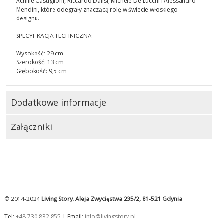
Achille Castiglioni, Riccardo Dalisi, Michele De Lucchi i Alessandro
Mendini, które odegrały znaczącą rolę w świecie włoskiego
designu.
SPECYFIKACJA TECHNICZNA:
Wysokość: 29 cm
Szerokość: 13 cm
Głębokość: 9,5 cm
Dodatkowe informacje
Załączniki
© 2014-2024
Living Story, Aleja Zwycięstwa 235/2, 81-521 Gdynia
Tel:
+48 730 832 855
| Email:
info@livingstory.pl