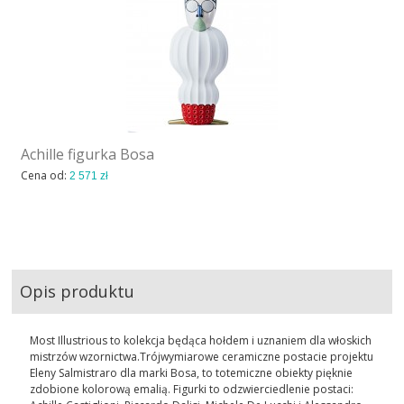
AKTUALNOSCI
STREFA-PROJEKTANTA
REALIZACJE
Achille figurka Bosa
INSPIRACJE
Cena od:
2 571 zł
KONTAKT
SHOWROOM
Opis produktu
MY
Most Illustrious to kolekcja będąca hołdem i uznaniem dla włoskich
mistrzów wzornictwa.Trójwymiarowe ceramiczne postacie projektu
Eleny Salmistraro dla marki Bosa, to totemiczne obiekty pięknie
zdobione kolorową emalią. Figurki to odzwierciedlenie postaci: