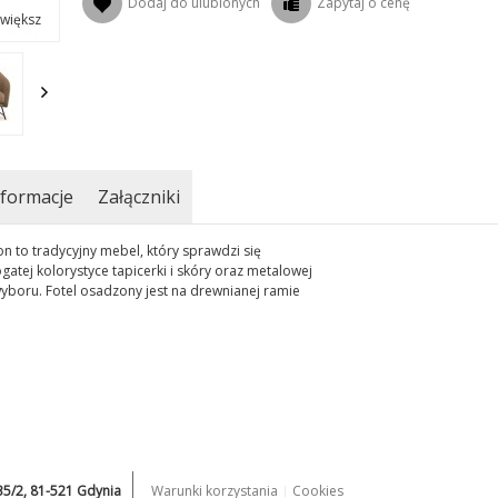
Dodaj do ulubionych
Zapytaj o cenę
większ
formacje
Załączniki
on to tradycyjny mebel, który sprawdzi się
tej kolorystyce tapicerki i skóry oraz metalowej
boru. Fotel osadzony jest na drewnianej ramie
235/2, 81-521 Gdynia
Warunki korzystania
Cookies