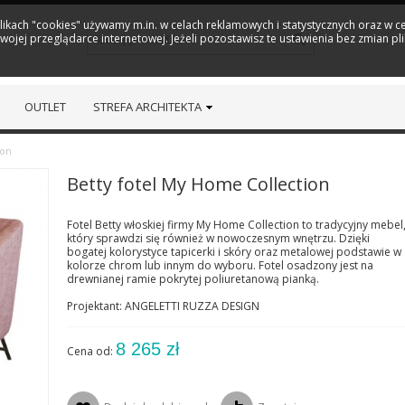
plikach "cookies" używamy m.in. w celach reklamowych i statystycznych oraz w
ojej przeglądarce internetowej. Jeżeli pozostawisz te ustawienia bez zmian pl
OUTLET
STREFA ARCHITEKTA
ion
Betty fotel My Home Collection
Fotel Betty włoskiej firmy My Home Collection to tradycyjny mebel
który sprawdzi się również w nowoczesnym wnętrzu. Dzięki
bogatej kolorystyce tapicerki i skóry oraz metalowej podstawie w
kolorze chrom lub innym do wyboru. Fotel osadzony jest na
drewnianej ramie pokrytej poliuretanową pianką.
Projektant: ANGELETTI RUZZA DESIGN
8 265 zł
Cena od: