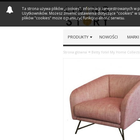
Ta strona używa plików „cookies". Informacji zarejestrowanych w 
Użytkowników. Możesz zmienić ustawienia dotyczące "cookies" w sw
plików "cookies" może ograniczyć funkcjonalność serwisu.
PRODUKTY
NOWOŚCI
MARKI
Strona główna
Betty fotel My Home Collect
Previous
Next