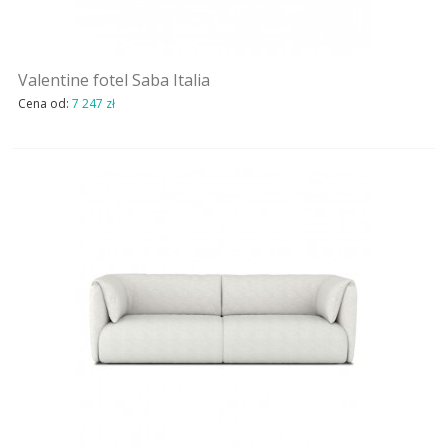
MEBLE
ŁÓŻKA
Valentine fotel Saba Italia
OUTDOOR
Cena od:
7 247 zł
OKŁADZINY ŚCIENNE
NOWOŚCI
MARKI
OUTLET
AKTUALNOSCI
STREFA-PROJEKTANTA
REALIZACJE