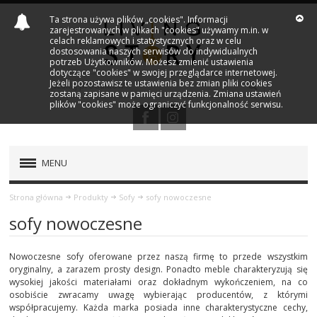
Ta strona używa plików „cookies". Informacji
zarejestrowanych w plikach "cookies" używamy m.in. w
celach reklamowych i statystycznych oraz w celu
dostosowania naszych serwisów do indywidualnych
potrzeb Użytkowników. Możesz zmienić ustawienia
dotyczące "cookies" w swojej przeglądarce internetowej.
Jeżeli pozostawisz te ustawienia bez zmian pliki cookies
zostaną zapisane w pamięci urządzenia. Zmiana ustawień
plików "cookies" może ograniczyć funkcjonalność serwisu.
MENU
PRODUKTY
Strona główna
Produkty
Sofy
sofy nowoczesne
sofy nowoczesne
OŚWIETLENIE
Nowoczesne sofy oferowane przez naszą firmę to przede wszystkim
KRZESŁA
oryginalny, a zarazem prosty design. Ponadto meble charakteryzują się
wysokiej jakości materiałami oraz dokładnym wykończeniem, na co
osobiście zwracamy uwagę wybierając producentów, z którymi
FOTELE
współpracujemy. Każda marka posiada inne charakterystyczne cechy,