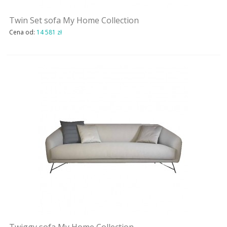
INSPIRACJE
Twin Set sofa My Home Collection
Cena od:
14 581 zł
KONTAKT
SHOWROOM
MY