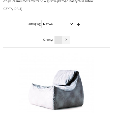
dzięki czemu możemy trafić w gust większości naszych klientów.
SOFY
CZYTAJ DALEJ
SOFY NOWOCZESNE
Sortuj wg
SOFY KLASYCZNE
Strony:
1
SOFY Z FUNKCJĄ SPANIA
ŁAWY
STOŁY
STOLIKI
TAPETY | TYNKI
DODATKI